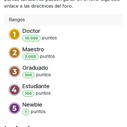
enlace a las directrices del foro.
Rangos
Doctor
punto
s
10.000
Maestro
punto
s
2.000
Graduado
punto
s
500
Estudiante
punto
s
100
Newbie
punto
s
1